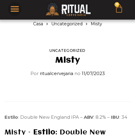
Página inicial
Brew Pub
Quem Somos
Casa
Uncategorized
Misty
UNCATEGORIZED
Misty
Por
ritualcervejaria
no
11/07/2023
Estilo
: Double New England IPA –
ABV
: 8.2% –
IBU
: 34
Misty –
Estilo
: Double New