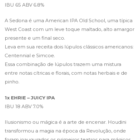
IBU 65 ABV 6.8%
A Sedona é uma American IPA Old School, uma típica
West Coast com um leve toque maltado, alto amargor
presente e um final seco.
Leva em sua receita dois lúpulos clássicos americanos:
Centennial e Simcoe.
Essa combinação de lúpulos trazem uma mistura
entre notas cítricas e florais, com notas herbais e de
pinho.
1x EHRIE – JUICY IPA
IBU 18 ABV 7.0%
Ilusionismo ou mágica é a arte de encenar. Houdini
transformou a magia na época da Revolução, onde
foram inaugurados os primeiros teatros para mágicos.