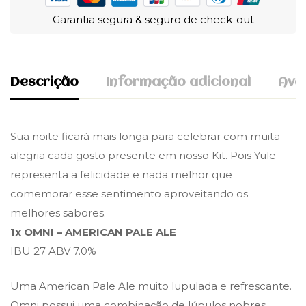
Garantia segura & seguro de check-out
Descrição
Informação adicional
Aval
Avaliação E Revisão
Sua noite ficará mais longa para celebrar com muita
3,5 kg
Peso
alegria cada gosto presente em nosso Kit. Pois Yule
Base no 0 Comentários
30 × 25 × 20 cm
Dimensões
representa a felicidade e nada melhor que
comemorar esse sentimento aproveitando os
ESCREVA UM COMENTÁRIO
melhores sabores.
1x OMNI – AMERICAN PALE ALE
Não há comentários ainda.
IBU 27 ABV 7.0%
Uma American Pale Ale muito lupulada e refrescante.
Omni possui uma combinação de lúpulos nobres,