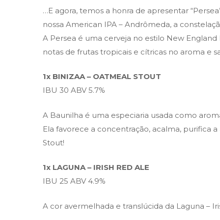
…E agora, temos a honra de apresentar “Persea”,
nossa American IPA – Andrômeda, a constelação
A Persea é uma cerveja no estilo New England I
notas de frutas tropicais e cítricas no aroma e
1x BINIZAA – OATMEAL STOUT
IBU 30 ABV 5.7%
A Baunilha é uma especiaria usada como aromati
Ela favorece a concentração, acalma, purifica a 
Stout!
1x LAGUNA – IRISH RED ALE
IBU 25 ABV 4.9%
A cor avermelhada e translúcida da Laguna – I