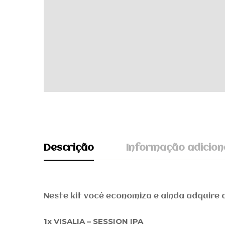
Descrição
Informação adicion
Avaliação 
6,5 kg
Peso
Neste kit você economiza e ainda adquire a
30 × 25 × 20 cm
Dimensões
Base n
1x VISALIA – SESSION IPA