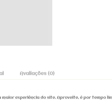
al
Avaliações (0)
E Revisão
 maior experiência do site. Aproveite, é por tempo li
o 0 Comentários
ESCREVA 