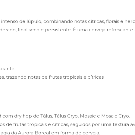
tenso de lúpulo, combinando notas cítricas, florais e herb
ainda.
rado, final seco e persistente. É uma cerveja refrescante
scante.
trazendo notas de frutas tropicais e cítricas.
om dry hop de Tálus, Tálus Cryo, Mosaic e Mosaic Cryo.
os de frutas tropicais e cítricas, seguidos por uma textur
magia da Aurora Boreal em forma de cerveja.