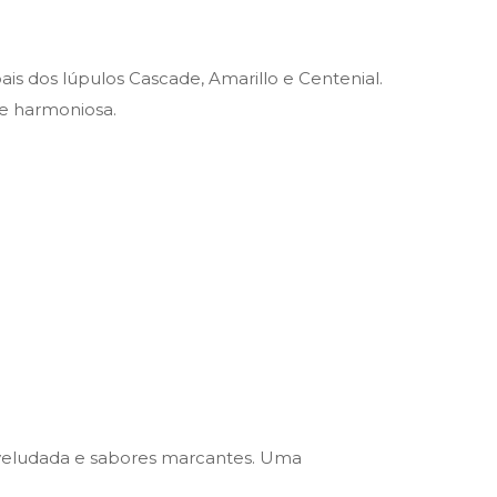
ais dos lúpulos Cascade, Amarillo e Centenial.
 e harmoniosa.
a aveludada e sabores marcantes. Uma