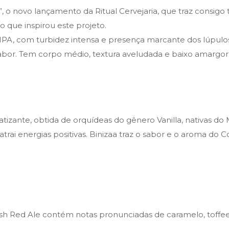
 o novo lançamento da Ritual Cervejaria, que traz consigo t
 que inspirou este projeto.
PA, com turbidez intensa e presença marcante dos lúpulos 
 sabor. Tem corpo médio, textura aveludada e baixo amargor
zante, obtida de orquídeas do gênero Vanilla, nativas do M
atrai energias positivas. Binizaa traz o sabor e o aroma do
rish Red Ale contém notas pronunciadas de caramelo, toff