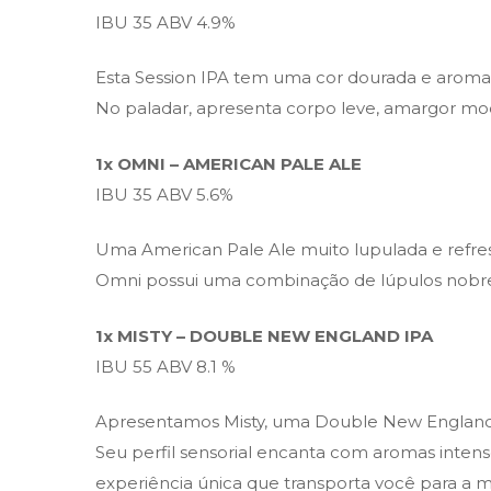
IBU 35 ABV 4.9%
Esta Session IPA tem uma cor dourada e aroma in
Não há comentários 
No paladar, apresenta corpo leve, amargor mode
1x OMNI – AMERICAN PALE ALE
IBU 35 ABV 5.6%
Uma American Pale Ale muito lupulada e refre
Omni possui uma combinação de lúpulos nobres, 
1x MISTY – DOUBLE NEW ENGLAND IPA
IBU 55 ABV 8.1 %
Apresentamos Misty, uma Double New England c
Seu perfil sensorial encanta com aromas intens
experiência única que transporta você para a 