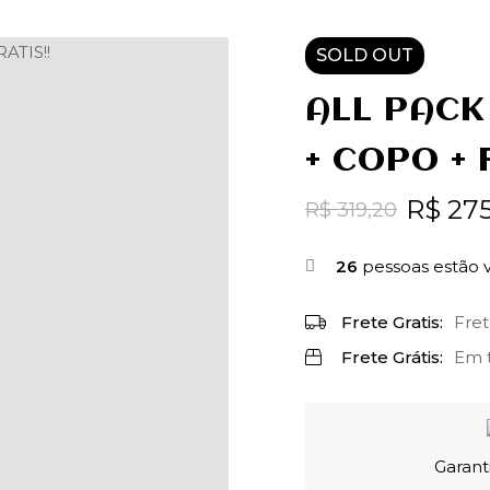
SOLD
OUT
ALL PACK 
+ COPO + 
R$
275
R$
319,20
26
pessoas estão v
Frete Gratis:
Fret
Frete Grátis:
Em t
Garant